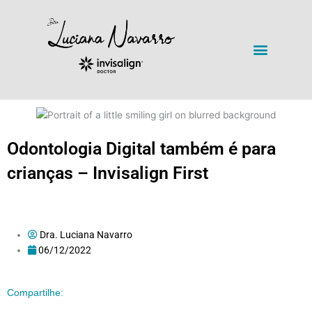
Ir
para
o
Menu
conteúdo
DRA. LUCIANA NAVARRO
Odontologia Digital também é para
crianças – Invisalign First
Dra. Luciana Navarro
06/12/2022
Compartilhe: