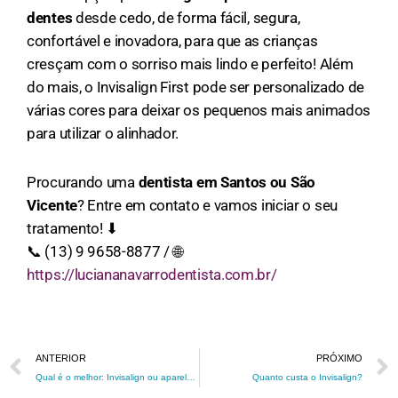
dentes
desde cedo, de forma fácil, segura,
confortável e inovadora, para que as crianças
cresçam com o sorriso mais lindo e perfeito! Além
do mais, o Invisalign First pode ser personalizado de
várias cores para deixar os pequenos mais animados
para utilizar o alinhador.
Procurando uma
dentista em Santos ou São
Vicente
? Entre em contato e vamos iniciar o seu
tratamento! ⬇
📞 (13) 9 9658-8877 / 🌐
https://luciananavarrodentista.com.br/
Prev
ANTERIOR
PRÓXIMO
Qual é o melhor: Invisalign ou aparelho fixo?
Quanto custa o Invisalign?