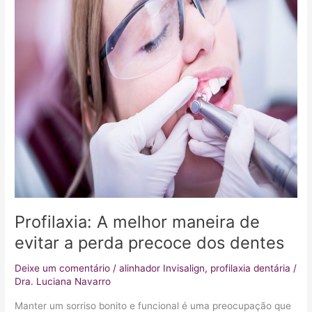
a
perda
precoce
dos
dentes
Profilaxia: A melhor maneira de
evitar a perda precoce dos dentes
Deixe um comentário
/
alinhador Invisalign
,
profilaxia dentária
/
Dra. Luciana Navarro
Manter um sorriso bonito e funcional é uma preocupação que