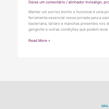
evitar
Deixe um comentário
/
alinhador Invisalign
,
pro
a
Manter um sorriso bonito e funcional é uma pr
perda
ferramenta essencial nessa jornada para a saú
precoce
bacteriana, tártaro e manchas presentes nos 
dos
gengivite e outras condições que podem levar
dentes
Read More »
DRA.