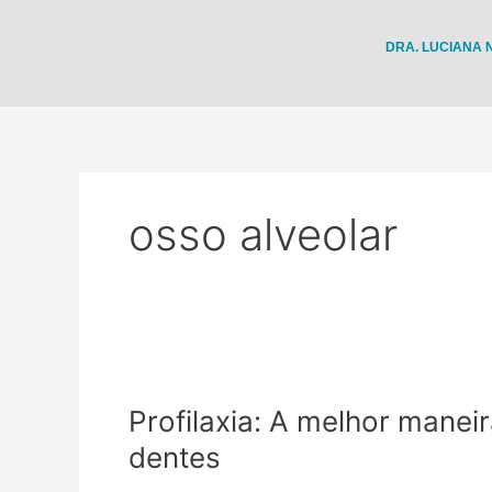
Ir
para
DRA. LUCIANA
o
conteúdo
osso alveolar
Profilaxia:
A
Profilaxia: A melhor manei
melhor
maneira
dentes
de