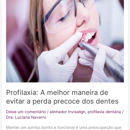
a
perda
precoce
dos
dentes
Profilaxia: A melhor maneira de
evitar a perda precoce dos dentes
Deixe um comentário
/
alinhador Invisalign
,
profilaxia dentária
/
Dra. Luciana Navarro
Manter um sorriso bonito e funcional é uma preocupação que