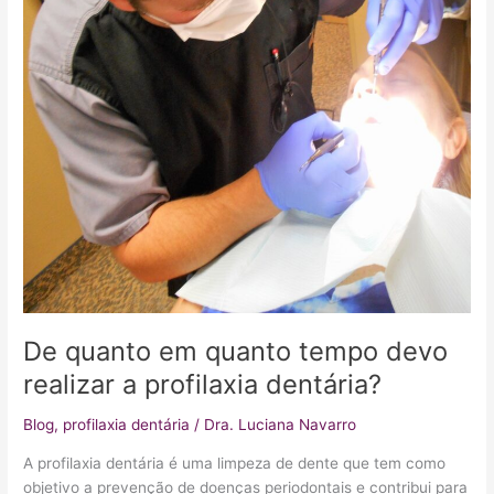
realizar
a
profilaxia
dentária?
De quanto em quanto tempo devo
realizar a profilaxia dentária?
Blog
,
profilaxia dentária
/
Dra. Luciana Navarro
A profilaxia dentária é uma limpeza de dente que tem como
objetivo a prevenção de doenças periodontais e contribui para