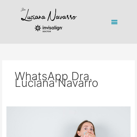
Ir
para
o
Menu
conteúdo
WhatsApp Dra.
Luciana Navarro
Insegurança
com
dentes
amarelos